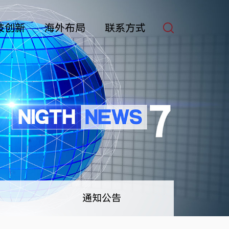
技创新
海外布局
联系方式
通知公告