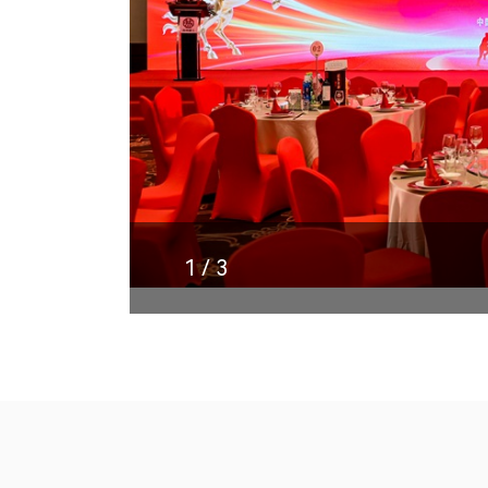
1
/
3