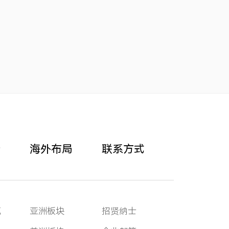
新
海外布局
联系方式
筑
亚洲板块
招贤纳士