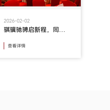
2026-02-02
骐骥驰骋启新程，同心
共筑建工梦——我公司
2026新春团拜会圆满举
查看详情
行