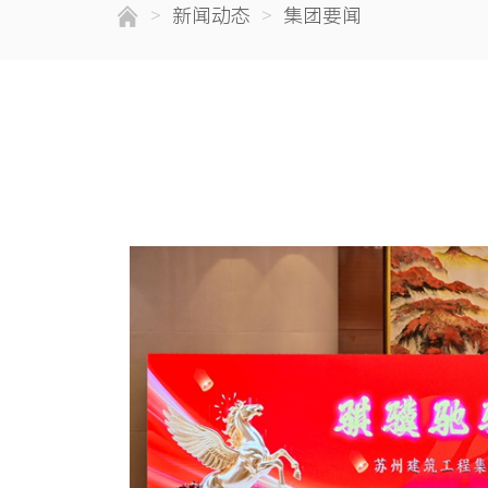
>
新闻动态
>
集团要闻