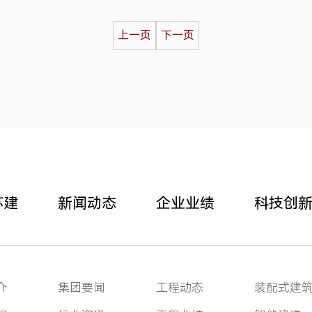
上一页
下一页
苏建
新闻动态
企业业绩
科技创
介
集团要闻
工程动态
装配式建